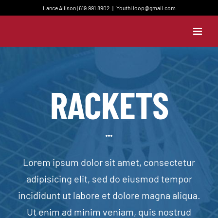
Skip
Lance Allison | 619.991.8902
|
YouthHoop@gmail.com
to
content
RACKETS
Lorem ipsum dolor sit amet, consectetur
adipisicing elit, sed do eiusmod tempor
incididunt ut labore et dolore magna aliqua.
Ut enim ad minim veniam, quis nostrud