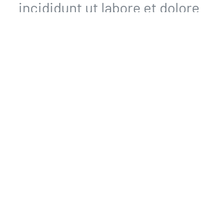
incididunt ut labore et dolore
magna aliqua. Ut enim ad
minim veniam, quis nostrud
exercitation.
MAKE YOU SMILE
Lorem ipsum dolor sit amet, consectetur
adipisicing elit, sed do eiusmod tempor