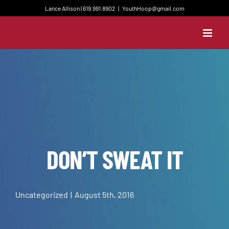
Skip
Lance Allison | 619.991.8902
|
YouthHoop@gmail.com
to
content
DON’T SWEAT IT
Uncategorized
|
August 5th, 2016